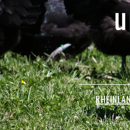
u
RHEINLÄ