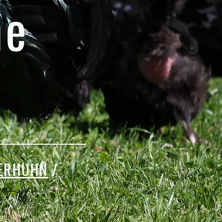
he
n
NERHUHN
/