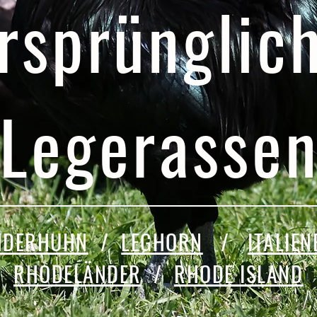
rsprünglic
Legerasse
NDERHUHN
/
LEGHORN
/
ITALIE
RHODELÄNDER
/
RHODE ISLAND