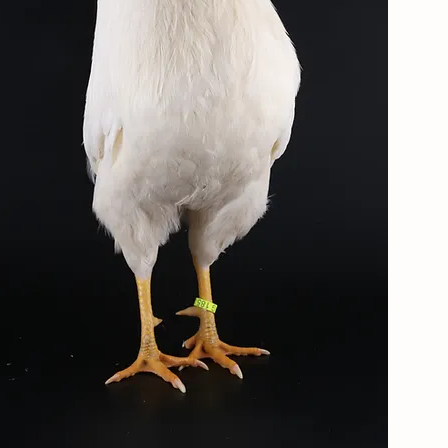
Amerikanische
Leghorn
die bekannte Hühnerrasse