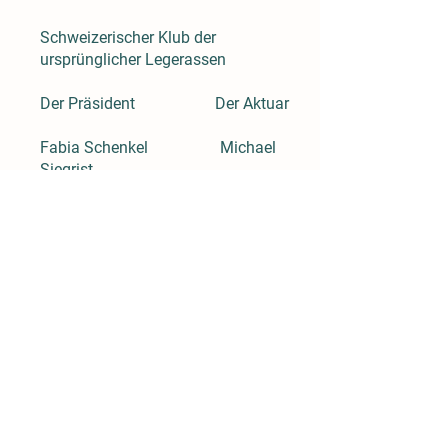
Schweizerischer Klub der
ursprünglicher Legerassen
Der Präsident Der Aktuar
Fabia Schenkel Michael
Siegrist
M E R K B L A T T – «geförderte
Rassen»
Der Schweizerische Klub der